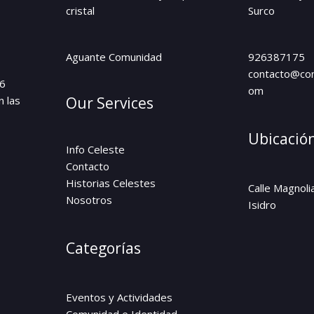
cristal
Surco
Aguante Comunidad
926387175
contacto@com
26
om
n las
Our Services
Ubicació
Info Celeste
Contacto
Historias Celestes
Calle Magnoli
Nosotros
Isidro
Categorías
Eventos y Actividades
Comunidad e Identidad