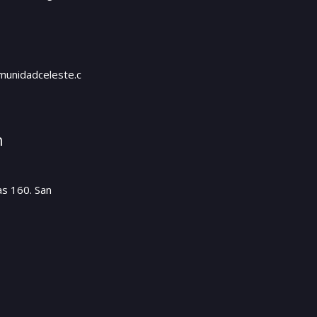
unidadceleste.c
n
as 160. San