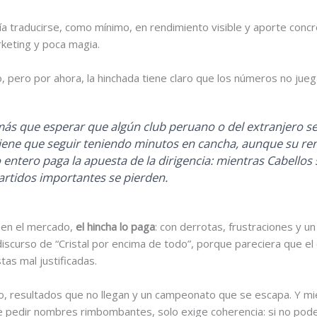
ría traducirse, como mínimo, en rendimiento visible y aporte concr
keting y poca magia.
ecio, pero por ahora, la hinchada tiene claro que los números no 
a más que esperar que algún club peruano o del extranjero se
tiene que seguir teniendo minutos en cancha, aunque su re
po entero paga la apuesta de la dirigencia: mientras Cabellos
 partidos importantes se pierden.
 en el mercado,
el hincha lo paga
: con derrotas, frustraciones y u
 discurso de “Cristal por encima de todo”, porque pareciera que e
as mal justificadas.
to, resultados que no llegan y un campeonato que se escapa. Y mie
 de pedir nombres rimbombantes, solo exige coherencia: si no po