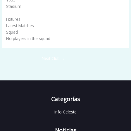
Stadium
Alberto Gallardo
Fixtures
Latest Matches
Squad
No players in the squad
Next Club
→
Categorías
Info Celeste
Noticias