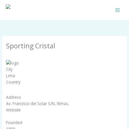
Skip
to
content
Sporting Cristal
By
Comunidad Celeste
/
septiembre 24, 2025
City
Lima
Country
Address
Av. Francisco del Solar S/N, Rímac,
Website
www.sportingcristal.pe
Founded
1955