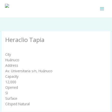
Skip
to
content
Heraclio Tapia
By
Comunidad Celeste
/
septiembre 24, 2025
City
Huánuco
Address
Av. Universitaria s/n, Huánuco
Capacity
12,000
Opened
SI
Surface
Césped Natural