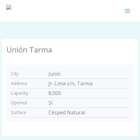
Skip
to
content
Unión Tarma
By
Comunidad Celeste
/
septiembre 24, 2025
Junín
City
Jr. Lima s/n, Tarma
Address
8,000
Capacity
SI
Opened
Césped Natural
Surface