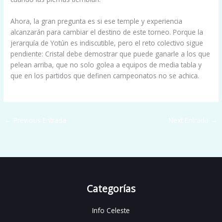
Ahora, la gran pregunta es si ese temple y experiencia
alcanzarán para cambiar el destino de este torneo. Porque la
jerarquía de Yotún es indiscutible, pero el reto colectivo sigue
pendiente: Cristal debe demostrar que puede ganarle a los que
pelean arriba, que no solo golea a equipos de media tabla y
que en los partidos que definen campeonatos no se achica.
←
Previous Entrada
Next Entrada
→
Categorías
Info Celeste